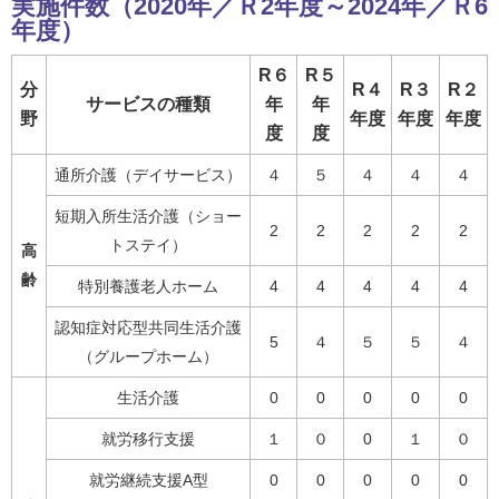
実施件数（2020年／Ｒ2年度～2024年／Ｒ6
年度）
R６
R５
分
R４
R３
R２
サービスの種類
年
年
野
年度
年度
年度
度
度
通所介護（デイサービス）
４
５
４
４
４
短期入所生活介護（ショー
2
2
2
2
2
トステイ）
高
齢
特別養護老人ホーム
4
4
4
4
4
認知症対応型共同生活介護
5
４
５
５
４
（グループホーム）
生活介護
0
0
0
0
0
就労移行支援
１
０
0
１
０
就労継続支援A型
0
0
0
0
0