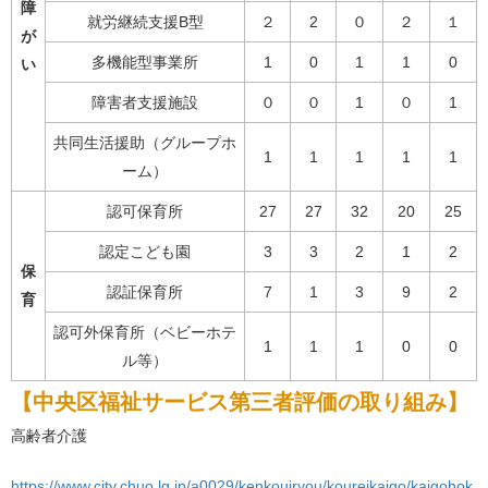
障
就労継続支援B型
２
2
０
２
１
が
多機能型事業所
1
0
1
1
0
い
障害者支援施設
０
０
1
０
1
共同生活援助（グループホ
1
1
1
1
1
ーム）
認可保育所
27
27
32
20
25
認定こども園
3
3
2
1
2
保
認証保育所
7
1
3
9
2
育
認可外保育所（ベビーホテ
1
1
1
0
0
ル等）
【中央区福祉サービス第三者評価の取り組み】
高齢者介護
https://www.city.chuo.lg.jp/a0029/kenkouiryou/koureikaigo/kaigohok