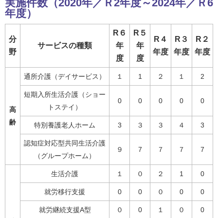
実施件数（2020年／Ｒ2年度～2024年／Ｒ6
年度）
R６
R５
分
R４
R３
R２
サービスの種類
年
年
野
年度
年度
年度
度
度
通所介護（デイサービス）
１
1
２
１
2
短期入所生活介護（ショー
0
0
0
0
0
トステイ）
高
齢
特別養護老人ホーム
3
３
３
４
3
認知症対応型共同生活介護
９
7
７
７
7
（グループホーム）
生活介護
１
０
２
1
0
就労移行支援
0
0
０
0
0
就労継続支援A型
０
0
１
０
0