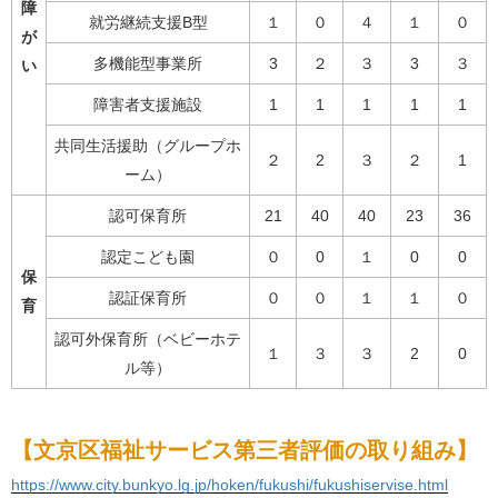
障
就労継続支援B型
１
０
４
１
０
が
多機能型事業所
3
２
３
3
３
い
障害者支援施設
1
1
1
1
1
共同生活援助（グループホ
２
2
３
２
1
ーム）
認可保育所
21
40
40
23
36
認定こども園
０
0
１
0
0
保
認証保育所
０
０
１
１
０
育
認可外保育所（ベビーホテ
１
３
３
2
0
ル等）
【文京区福祉サービス第三者評価の取り組み】
https://www.city.bunkyo.lg.jp/hoken/fukushi/fukushiservise.html